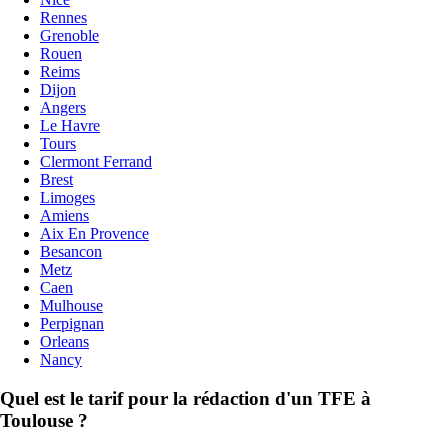
Rennes
Grenoble
Rouen
Reims
Dijon
Angers
Le Havre
Tours
Clermont Ferrand
Brest
Limoges
Amiens
Aix En Provence
Besancon
Metz
Caen
Mulhouse
Perpignan
Orleans
Nancy
Quel est le tarif pour la rédaction d'un TFE à
Toulouse ?