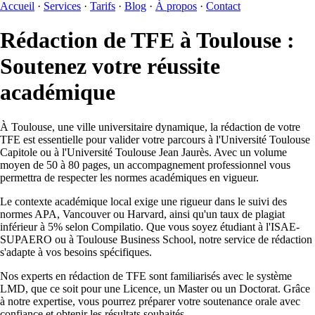
Accueil
·
Services
·
Tarifs
·
Blog
·
À propos
·
Contact
Rédaction de TFE à Toulouse :
Soutenez votre réussite
académique
À Toulouse, une ville universitaire dynamique, la rédaction de votre
TFE est essentielle pour valider votre parcours à l'Université Toulouse
Capitole ou à l'Université Toulouse Jean Jaurès. Avec un volume
moyen de 50 à 80 pages, un accompagnement professionnel vous
permettra de respecter les normes académiques en vigueur.
Le contexte académique local exige une rigueur dans le suivi des
normes APA, Vancouver ou Harvard, ainsi qu'un taux de plagiat
inférieur à 5% selon Compilatio. Que vous soyez étudiant à l'ISAE-
SUPAERO ou à Toulouse Business School, notre service de rédaction
s'adapte à vos besoins spécifiques.
Nos experts en rédaction de TFE sont familiarisés avec le système
LMD, que ce soit pour une Licence, un Master ou un Doctorat. Grâce
à notre expertise, vous pourrez préparer votre soutenance orale avec
confiance et obtenir les résultats souhaités.