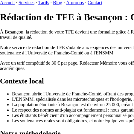
Accueil
·
Services
·
Tarifs
·
Blog
·
À propos
·
Contact
Rédaction de TFE à Besançon : Q
À Besançon, la rédaction de votre TFE devient une formalité grâce à
travail de qualité.
Notre service de rédaction de TFE s'adapte aux exigences des universi
soutenance à l'Université de Franche-Comté ou à l'ENSMM.
Avec un tarif compétitif de 30 € par page, Rédacteur Mémoire vous offr
académiques.
Contexte local
Besançon abrite l'Université de Franche-Comté, offrant des pro
L'ENSMM, spécialisée dans les microtechniques et l'horlogerie, a
La population étudiante à Besançon est d'environ 25 000, créan
Le respect des normes anti-plagiat est fondamental : nous garant
Les étudiants bénéficient d'un accompagnement personnalisé pour
Les soutenances orales sont obligatoires, et notre équipe vous pr
Notre méthodologie