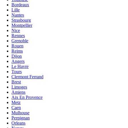
Bordeaux
Lille
Nantes
Strasbourg
Montpellier
Nice
Rennes
Grenoble
Rouen
Reims
Dijon
Angers
Le Havre
Tours
Clermont Ferrand
Brest
Limoges
Amiens
Aix En Provence
Metz
Caen
Mulhouse
Perpignan
Orleans