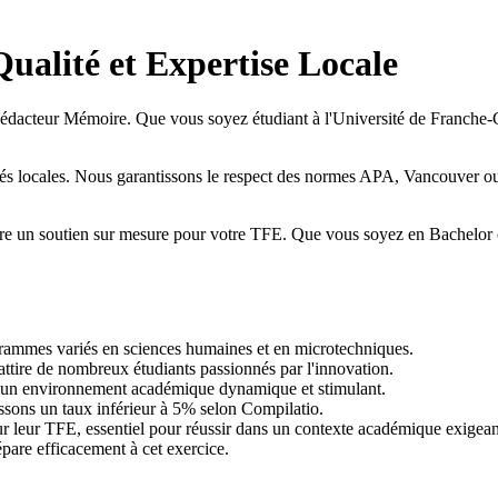
ualité et Expertise Locale
 Rédacteur Mémoire. Que vous soyez étudiant à l'Université de Franch
tés locales. Nous garantissons le respect des normes APA, Vancouver ou
e un soutien sur mesure pour votre TFE. Que vous soyez en Bachelor ou 
grammes variés en sciences humaines et en microtechniques.
ttire de nombreux étudiants passionnés par l'innovation.
t un environnement académique dynamique et stimulant.
issons un taux inférieur à 5% selon Compilatio.
 leur TFE, essentiel pour réussir dans un contexte académique exigean
épare efficacement à cet exercice.