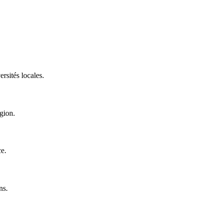
rsités locales.
gion.
ce.
ns.