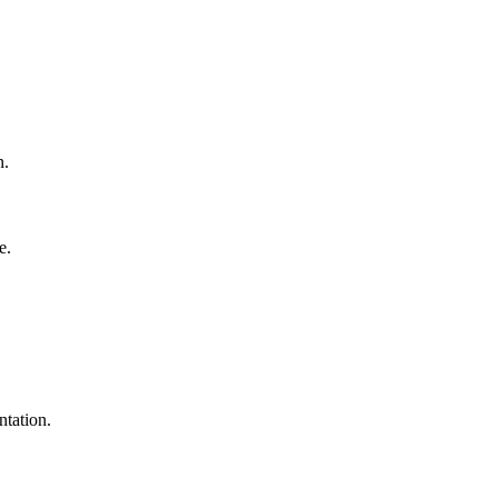
n.
e.
ntation.