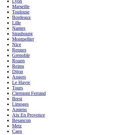
Lyon
Marseille
Toulouse
Bordeaux
Lille
Nantes
Strasbourg
Montpellier
Nice
Rennes
Grenoble
Rouen
Reims
Dijon
Angers
Le Havre
Tours
Clermont Ferrand
Brest
Limoges
Amiens
Aix En Provence
Besancon
Metz
Caen