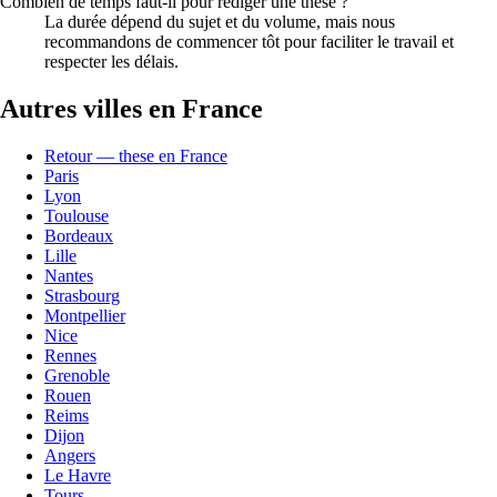
Combien de temps faut-il pour rédiger une thèse ?
La durée dépend du sujet et du volume, mais nous
recommandons de commencer tôt pour faciliter le travail et
respecter les délais.
Autres villes en France
Retour — these en France
Paris
Lyon
Toulouse
Bordeaux
Lille
Nantes
Strasbourg
Montpellier
Nice
Rennes
Grenoble
Rouen
Reims
Dijon
Angers
Le Havre
Tours