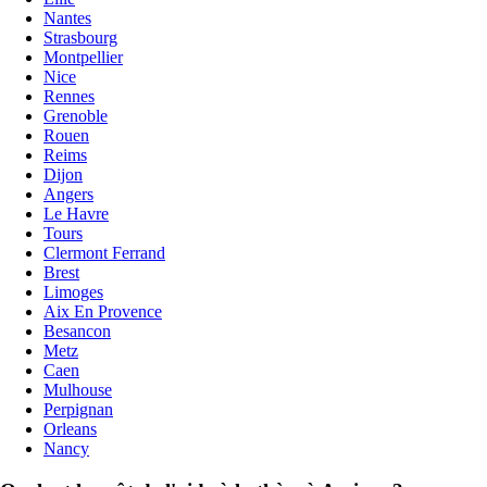
Nantes
Strasbourg
Montpellier
Nice
Rennes
Grenoble
Rouen
Reims
Dijon
Angers
Le Havre
Tours
Clermont Ferrand
Brest
Limoges
Aix En Provence
Besancon
Metz
Caen
Mulhouse
Perpignan
Orleans
Nancy