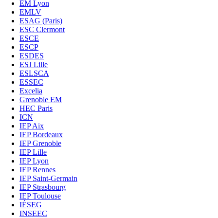
EM Lyon
EMLV
ESAG (Paris)
ESC Clermont
ESCE
ESCP
ESDES
ESJ Lille
ESLSCA
ESSEC
Excelia
Grenoble EM
HEC Paris
ICN
IEP Aix
IEP Bordeaux
IEP Grenoble
IEP Lille
IEP Lyon
IEP Rennes
IEP Saint-Germain
IEP Strasbourg
IEP Toulouse
IÉSEG
INSEEC