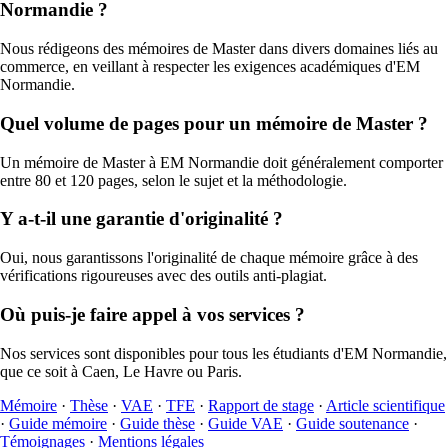
Normandie ?
Nous rédigeons des mémoires de Master dans divers domaines liés au
commerce, en veillant à respecter les exigences académiques d'EM
Normandie.
Quel volume de pages pour un mémoire de Master ?
Un mémoire de Master à EM Normandie doit généralement comporter
entre 80 et 120 pages, selon le sujet et la méthodologie.
Y a-t-il une garantie d'originalité ?
Oui, nous garantissons l'originalité de chaque mémoire grâce à des
vérifications rigoureuses avec des outils anti-plagiat.
Où puis-je faire appel à vos services ?
Nos services sont disponibles pour tous les étudiants d'EM Normandie,
que ce soit à Caen, Le Havre ou Paris.
Mémoire
·
Thèse
·
VAE
·
TFE
·
Rapport de stage
·
Article scientifique
·
Guide mémoire
·
Guide thèse
·
Guide VAE
·
Guide soutenance
·
Témoignages
·
Mentions légales