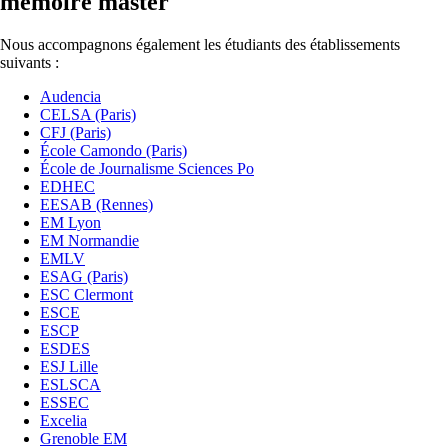
memoire master
Nous accompagnons également les étudiants des établissements
suivants :
Audencia
CELSA (Paris)
CFJ (Paris)
École Camondo (Paris)
École de Journalisme Sciences Po
EDHEC
EESAB (Rennes)
EM Lyon
EM Normandie
EMLV
ESAG (Paris)
ESC Clermont
ESCE
ESCP
ESDES
ESJ Lille
ESLSCA
ESSEC
Excelia
Grenoble EM