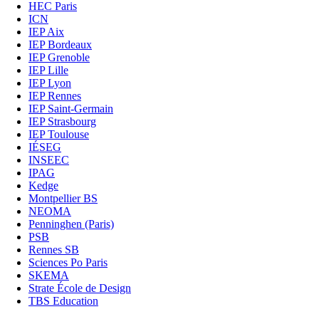
HEC Paris
ICN
IEP Aix
IEP Bordeaux
IEP Grenoble
IEP Lille
IEP Lyon
IEP Rennes
IEP Saint-Germain
IEP Strasbourg
IEP Toulouse
IÉSEG
INSEEC
IPAG
Kedge
Montpellier BS
NEOMA
Penninghen (Paris)
PSB
Rennes SB
Sciences Po Paris
SKEMA
Strate École de Design
TBS Education