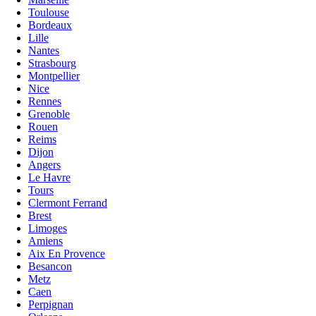
Toulouse
Bordeaux
Lille
Nantes
Strasbourg
Montpellier
Nice
Rennes
Grenoble
Rouen
Reims
Dijon
Angers
Le Havre
Tours
Clermont Ferrand
Brest
Limoges
Amiens
Aix En Provence
Besancon
Metz
Caen
Perpignan