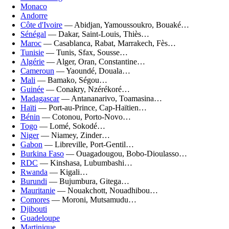
Monaco
Andorre
Côte d'Ivoire
— Abidjan, Yamoussoukro, Bouaké…
Sénégal
— Dakar, Saint-Louis, Thiès…
Maroc
— Casablanca, Rabat, Marrakech, Fès…
Tunisie
— Tunis, Sfax, Sousse…
Algérie
— Alger, Oran, Constantine…
Cameroun
— Yaoundé, Douala…
Mali
— Bamako, Ségou…
Guinée
— Conakry, Nzérékoré…
Madagascar
— Antananarivo, Toamasina…
Haïti
— Port-au-Prince, Cap-Haïtien…
Bénin
— Cotonou, Porto-Novo…
Togo
— Lomé, Sokodé…
Niger
— Niamey, Zinder…
Gabon
— Libreville, Port-Gentil…
Burkina Faso
— Ouagadougou, Bobo-Dioulasso…
RDC
— Kinshasa, Lubumbashi…
Rwanda
— Kigali…
Burundi
— Bujumbura, Gitega…
Mauritanie
— Nouakchott, Nouadhibou…
Comores
— Moroni, Mutsamudu…
Djibouti
Guadeloupe
Martinique