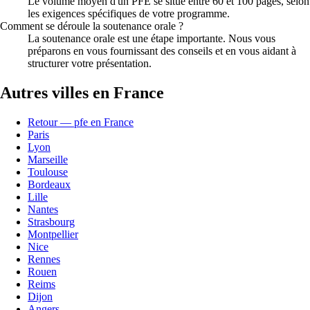
Le volume moyen d'un PFE se situe entre 60 et 100 pages, selon
les exigences spécifiques de votre programme.
Comment se déroule la soutenance orale ?
La soutenance orale est une étape importante. Nous vous
préparons en vous fournissant des conseils et en vous aidant à
structurer votre présentation.
Autres villes en France
Retour — pfe en France
Paris
Lyon
Marseille
Toulouse
Bordeaux
Lille
Nantes
Strasbourg
Montpellier
Nice
Rennes
Rouen
Reims
Dijon
Angers