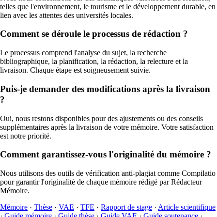
telles que l'environnement, le tourisme et le développement durable, en
lien avec les attentes des universités locales.
Comment se déroule le processus de rédaction ?
Le processus comprend l'analyse du sujet, la recherche
bibliographique, la planification, la rédaction, la relecture et la
livraison. Chaque étape est soigneusement suivie.
Puis-je demander des modifications après la livraison
?
Oui, nous restons disponibles pour des ajustements ou des conseils
supplémentaires après la livraison de votre mémoire. Votre satisfaction
est notre priorité.
Comment garantissez-vous l'originalité du mémoire ?
Nous utilisons des outils de vérification anti-plagiat comme Compilatio
pour garantir l'originalité de chaque mémoire rédigé par Rédacteur
Mémoire.
Mémoire
·
Thèse
·
VAE
·
TFE
·
Rapport de stage
·
Article scientifique
·
Guide mémoire
·
Guide thèse
·
Guide VAE
·
Guide soutenance
·