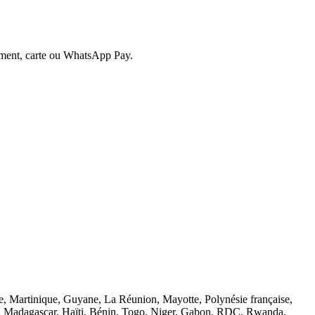
irement, carte ou WhatsApp Pay.
 Martinique, Guyane, La Réunion, Mayotte, Polynésie française,
so, Madagascar, Haïti, Bénin, Togo, Niger, Gabon, RDC, Rwanda,