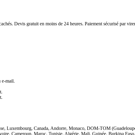
ais cachés. Devis gratuit en moins de 24 heures. Paiement sécurisé par v
 e-mail.
t.
t.
 Suisse, Luxembourg, Canada, Andorre, Monaco, DOM-TOM (Guadeloupe,
'Ivoire, Cameroun, Maroc, Tunisie, Algérie, Mali, Guinée, Burkina Fa