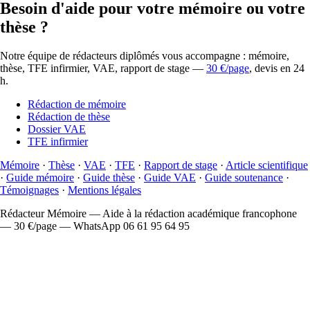
Besoin d'aide pour votre mémoire ou votre
thèse ?
Notre équipe de rédacteurs diplômés vous accompagne : mémoire,
thèse, TFE infirmier, VAE, rapport de stage —
30 €/page
, devis en 24
h.
Rédaction de mémoire
Rédaction de thèse
Dossier VAE
TFE infirmier
Mémoire
·
Thèse
·
VAE
·
TFE
·
Rapport de stage
·
Article scientifique
·
Guide mémoire
·
Guide thèse
·
Guide VAE
·
Guide soutenance
·
Témoignages
·
Mentions légales
Rédacteur Mémoire — Aide à la rédaction académique francophone
— 30 €/page — WhatsApp 06 61 95 64 95