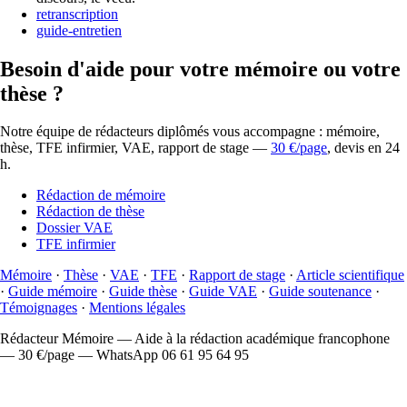
retranscription
guide-entretien
Besoin d'aide pour votre mémoire ou votre
thèse ?
Notre équipe de rédacteurs diplômés vous accompagne : mémoire,
thèse, TFE infirmier, VAE, rapport de stage —
30 €/page
, devis en 24
h.
Rédaction de mémoire
Rédaction de thèse
Dossier VAE
TFE infirmier
Mémoire
·
Thèse
·
VAE
·
TFE
·
Rapport de stage
·
Article scientifique
·
Guide mémoire
·
Guide thèse
·
Guide VAE
·
Guide soutenance
·
Témoignages
·
Mentions légales
Rédacteur Mémoire — Aide à la rédaction académique francophone
— 30 €/page — WhatsApp 06 61 95 64 95