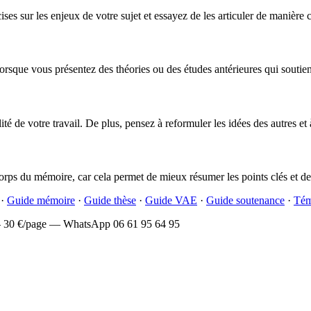
 sur les enjeux de votre sujet et essayez de les articuler de manière cl
t lorsque vous présentez des théories ou des études antérieures qui soutie
té de votre travail. De plus, pensez à reformuler les idées des autres et 
corps du mémoire, car cela permet de mieux résumer les points clés et de cl
·
Guide mémoire
·
Guide thèse
·
Guide VAE
·
Guide soutenance
·
Tém
— 30 €/page — WhatsApp 06 61 95 64 95